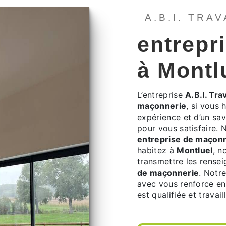
A.B.I. TRA
entrepr
à Montl
L’entreprise
A.B.I. Tra
maçonnerie
, si vous 
expérience et d’un sav
pour vous satisfaire.
entreprise de maçon
habitez à
Montluel
, n
transmettre les rense
de maçonnerie
. Notr
avec vous renforce enc
est qualifiée et travai