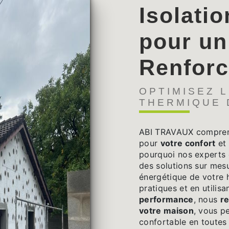
Isolatio
pour un
Renfor
OPTIMISEZ L
THERMIQUE 
ABI TRAVAUX comprend 
pour
votre confort
et 
pourquoi nos experts
des solutions sur mesu
énergétique de votre h
pratiques et en utilis
performance
, nous
re
votre maison
, vous pe
confortable en toutes 