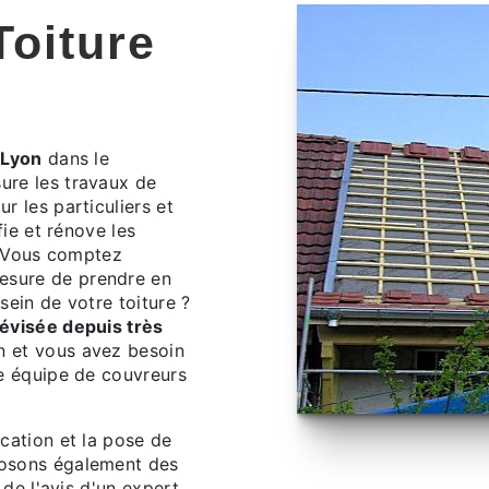
Toiture
É
 Lyon
dans le
ure les travaux de
r les particuliers et
fie et rénove les
r. Vous comptez
esure de prendre en
sein de votre toiture ?
évisée depuis très
n et vous avez besoin
re équipe de couvreurs
cation et la pose de
posons également des
 de l'avis d'un expert,