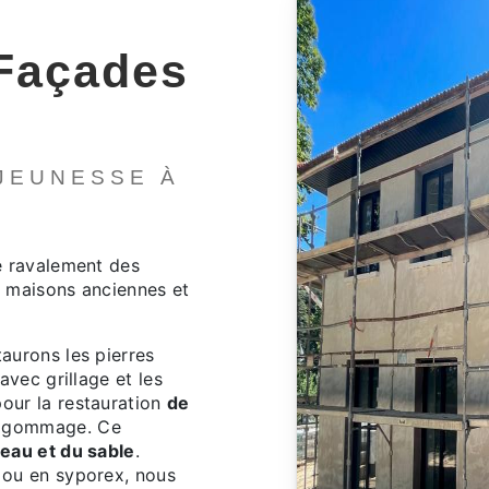
Façades
e
JEUNESSE À
e ravalement des
e maisons anciennes et
aurons les pierres
avec grillage et les
our la restauration
de
rogommage. Ce
'eau et du sable
.
 ou en syporex, nous