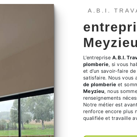
A.B.I. TRA
entrepr
Meyzie
L’entreprise
A.B.I. Tra
plomberie
, si vous h
et d’un savoir-faire d
satisfaire. Nous vous
de plomberie
et somme
Meyzieu
, nous sommes
renseignements nécess
Notre métier est avant
renforce encore plus n
qualifiée et travaille 