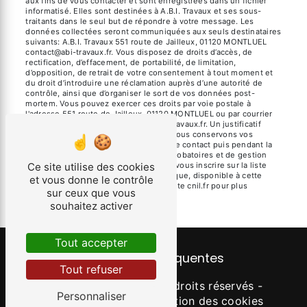
aux fins de vous contacter et sont enregistrées dans un fichier
informatisé. Elles sont destinées à A.B.I. Travaux et ses sous-
traitants dans le seul but de répondre à votre message. Les
données collectées seront communiquées aux seuls destinataires
suivants: A.B.I. Travaux 551 route de Jailleux, 01120 MONTLUEL
contact@abi-travaux.fr. Vous disposez de droits d’accès, de
rectification, d’effacement, de portabilité, de limitation,
d’opposition, de retrait de votre consentement à tout moment et
du droit d’introduire une réclamation auprès d’une autorité de
contrôle, ainsi que d’organiser le sort de vos données post-
mortem. Vous pouvez exercer ces droits par voie postale à
l'adresse 551 route de Jailleux, 01120 MONTLUEL ou par courrier
électronique à l'adresse contact@abi-travaux.fr. Un justificatif
d'identité pourra vous être demandé. Nous conservons vos
données pendant la période de prise de contact puis pendant la
durée de prescription légale aux fins probatoires et de gestion
Ce site utilise des cookies
des contentieux. Vous avez le droit de vous inscrire sur la liste
d'opposition au démarchage téléphonique, disponible à cette
et vous donne le contrôle
adresse:
Bloctel.gouv.fr
. Consultez le site cnil.fr pour plus
sur ceux que vous
d’informations sur vos droits.
souhaitez activer
Tout accepter
Recherches fréquentes
Tout refuser
©
Vistalid
- 2026 - Tous droits réservés -
Personnaliser
Mentions légales
-
Gestion des cookies