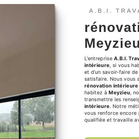
A.B.I. TRA
rénovat
Meyzie
L’entreprise
A.B.I. Tra
intérieure
, si vous ha
et d’un savoir-faire d
satisfaire. Nous vous
rénovation intérieure
habitez à
Meyzieu
, n
transmettre les rense
intérieure
. Notre méti
vous renforce encore p
qualifiée et travaille 