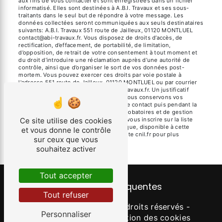
aux fins de vous contacter et sont enregistrées dans un fichier
informatisé. Elles sont destinées à A.B.I. Travaux et ses sous-
traitants dans le seul but de répondre à votre message. Les
données collectées seront communiquées aux seuls destinataires
suivants: A.B.I. Travaux 551 route de Jailleux, 01120 MONTLUEL
contact@abi-travaux.fr. Vous disposez de droits d’accès, de
rectification, d’effacement, de portabilité, de limitation,
d’opposition, de retrait de votre consentement à tout moment et
du droit d’introduire une réclamation auprès d’une autorité de
contrôle, ainsi que d’organiser le sort de vos données post-
mortem. Vous pouvez exercer ces droits par voie postale à
l'adresse 551 route de Jailleux, 01120 MONTLUEL ou par courrier
électronique à l'adresse contact@abi-travaux.fr. Un justificatif
d'identité pourra vous être demandé. Nous conservons vos
données pendant la période de prise de contact puis pendant la
durée de prescription légale aux fins probatoires et de gestion
Ce site utilise des cookies
des contentieux. Vous avez le droit de vous inscrire sur la liste
d'opposition au démarchage téléphonique, disponible à cette
et vous donne le contrôle
adresse:
Bloctel.gouv.fr
. Consultez le site cnil.fr pour plus
sur ceux que vous
d’informations sur vos droits.
souhaitez activer
Tout accepter
Recherches fréquentes
Tout refuser
©
Vistalid
- 2026 - Tous droits réservés -
Personnaliser
Mentions légales
-
Gestion des cookies